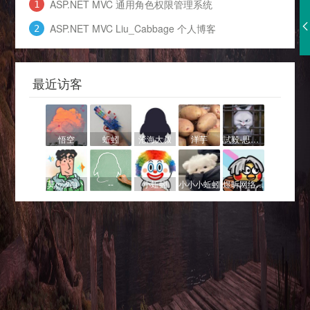
ASP.NET MVC 通用角色权限管理系统
ASP.NET MVC Liu_Cabbage 个人博客
最近访客
悟空
蚯蚓
沧海大叔
洋芋
試毅-思伟✅已认证
莫ღ汐白丶
--
小蚯蚓
小小小蚯蚓
煜昕网络工作室