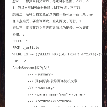
想法一：根据当前文章Id，写死两条链接，Id+1，Id-
1，但是文章Id可能被删除，Id不连续，不可取。×
想法二：获得当前文章记录的前一条和后一条记录，好
像有点难受，要查询两次。查询两次，可行。√
想法三：直接获取文章表两条随机的记录。一次查询，
舒服。√
SELECT *
FROM t_article

WHERE Id 
>= ((SELECT MAX(Id) FROM t_article)-(SEL
LIMIT 
2
ArticleService对应的方法
        ///
<summary>
///
 延伸阅读-获取两条随机文章

///
</summary>
///
<param name="num"></param>
///
<returns></returns>