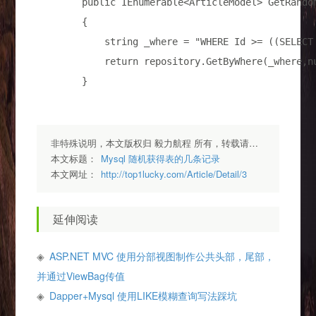
public
 IEnumerable<ArticleModel> GetRando
        {

string
 _where = 
"
WHERE Id >= ((SELECT
return
 repository.GetByWhere(_where,
n
        }
非特殊说明，本文版权归 毅力航程 所有，转载请注明出处.
本文标题：
Mysql 随机获得表的几条记录
本文网址：
http://top1lucky.com/Article/Detail/3
延伸阅读
ASP.NET MVC 使用分部视图制作公共头部，尾部，
并通过ViewBag传值
Dapper+Mysql 使用LIKE模糊查询写法踩坑